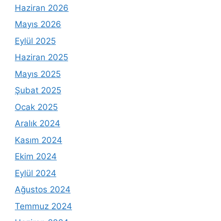
Haziran 2026
Mayıs 2026
Eylül 2025
Haziran 2025
Mayıs 2025
Şubat 2025
Ocak 2025
Aralık 2024
Kasım 2024
Ekim 2024
Eylül 2024
Ağustos 2024
Temmuz 2024