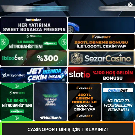
×
CASİNOPORT GİRİŞ İÇİN TIKLAYINIZ!