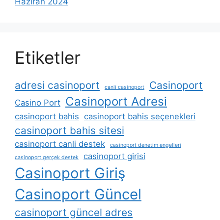
Haziran 2024
Etiketler
adresi casinoport
Casinoport
canli casinoport
Casinoport Adresi
Casino Port
casinoport bahis
casinoport bahis seçenekleri
casinoport bahis sitesi
casinoport canli destek
casinoport denetim engelleri
casinoport girisi
casinoport gerçek destek
Casinoport Giriş
Casinoport Güncel
casinoport güncel adres