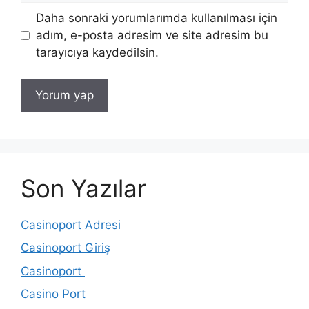
Daha sonraki yorumlarımda kullanılması için
adım, e-posta adresim ve site adresim bu
tarayıcıya kaydedilsin.
Son Yazılar
Casinoport Adresi
Casinoport Giriş
Casinoport
Casino Port