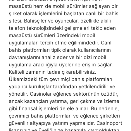
masaüstü hem de mobil sürümler sağlayan bir
şirket olarak işlemlerini başlatan canlı bir bahis
sitesi. Bahisçiler ve oyuncular, özellikle akıllı
telefon teknolojisindeki gelişmeleri takip eden
masaüstü sürümleri üzerindeki mobil
uygulamaları tercih etme eğilimindedir. Canlı
bahis platformları tipik olarak kullanıcılarının
davranışlarını analiz eder ve bir dizi mobil
uygulama aracılığıyla üyelerine erişim sağlar.
Kaliteli zamanın tadını çıkarabilirsiniz.
Ülkemizdeki tüm çevrimiçi bahis platformları
yabancı kuruluşlar tarafından yetkilendirilir ve
yönetilir. Casinolar eğlence sektörünün özüdür,
ancak kazançları yatırma, geri çekme ve izleme
gibi finansal işlemleri de ele alırlar. Bu nedenle,
çevrimiçi bahis platformları ve eğlence şirketleri
güvenilir altyapıya yatırım yapmalıdır. Casinoport
lisansınız ve üyeliğinize başarıyla kaydolduktan