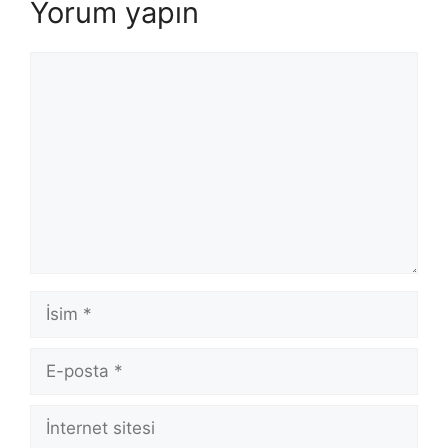
Yorum yapın
Yorum
İsim
E-
posta
İnternet
sitesi