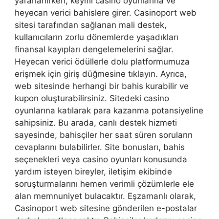
yararlanırken, keyifli casino oyunlarına ve
heyecan verici bahislere girer. Casinoport web
sitesi tarafından sağlanan mali destek,
kullanıcıların zorlu dönemlerde yaşadıkları
finansal kayıpları dengelemelerini sağlar.
Heyecan verici ödüllerle dolu platformumuza
erişmek için giriş düğmesine tıklayın. Ayrıca,
web sitesinde herhangi bir bahis kurabilir ve
kupon oluşturabilirsiniz. Sitedeki casino
oyunlarına katılarak para kazanma potansiyeline
sahipsiniz. Bu arada, canlı destek hizmeti
sayesinde, bahisçiler her saat süren soruların
cevaplarını bulabilirler. Site bonusları, bahis
seçenekleri veya casino oyunları konusunda
yardım isteyen bireyler, iletişim ekibinde
soruşturmalarını hemen verimli çözümlerle ele
alan memnuniyet bulacaktır. Eşzamanlı olarak,
Casinoport web sitesine gönderilen e-postalar