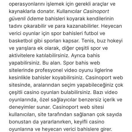
operasyonlarını işlemek için gerekli araçlar ve
kaynaklarla donatır. Kullanıcılar
Casinoport
güvenli ödeme
bahisleri koyarak kendilerinin
tadını çıkarabilir ve para kazanabilirler. Heyecan
verici oyunlar için spor bahisleri futbol ve
basketbol gibi sporları kapsar. Tenis, buz hokeyi
ve yarışlara ek olarak, diğer çeşitli spor ve
aktivitelere katılabilirsiniz. Ayrıca bahis
yapabilirsiniz. Bu alan. Spor bahis web
sitelerinde profesyonel video oyunu liglerine
kesinlikle bahisler koyabilirsiniz. Casinoport web
sitesinde, aralarından seçim yapabileceğiniz çok
çeşitli casino oyunları bulabilirsiniz. Bazı video
oyunlarında, özel sağlayıcılar benzersiz içerik ve
deneyimler sunar. Casinoport web sitesi
kullanıcıları, site tarafından sağlanan çok sayıda
bonustan da yararlanırken, keyifli casino
oyunlarına ve heyecan verici bahislere girer.