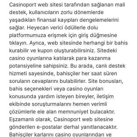
Casinoport web sitesi tarafından sağlanan mali
destek, kullanıcıların zorlu dönemlerde
yaşadıkları finansal kayıpları dengelemelerini
sağlar. Heyecan verici ödüllerle dolu
platformumuza erişmek için giriş düğmesine
tıklayın. Ayrıca, web sitesinde herhangi bir bahis
kurabilir ve kupon oluşturabilirsiniz. Sitedeki
casino oyunlarına katılarak para kazanma
potansiyeline sahipsiniz. Bu arada, canlı destek
hizmeti sayesinde, bahisçiler her saat süren
soruların cevaplarını bulabilirler. Site bonusları,
bahis seçenekleri veya casino oyunları
konusunda yardım isteyen bireyler, iletişim
ekibinde soruşturmalarını hemen verimli
çözümlerle ele alan memnuniyet bulacaktır.
Eşzamanlı olarak, Casinoport web sitesine
gönderilen e-postalar derhal yanıtlanacaktır.
Bahisçiler karlarını casino oyunlarından ve