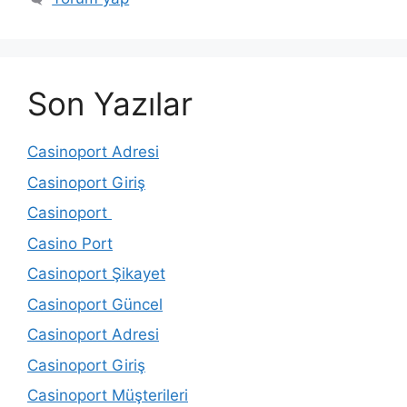
Son Yazılar
Casinoport Adresi
Casinoport Giriş
Casinoport
Casino Port
Casinoport Şikayet
Casinoport Güncel
Casinoport Adresi
Casinoport Giriş
Casinoport Müşterileri