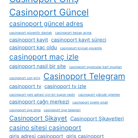
Casinoport Güncel
casinoport güncel adres
casinoport güvenilir destek
casinoport hesap açma
casinoport kayit
casinoport kayıt süreci
casinoport kaç oldu
casinoport kişisel güvenlik
casinoport maç izle
casinoport nasil bir site
casinoport oyuncular kart oyunları
Casinoport Telegram
casinoport son giriş
casinoport tv
casinoport tv izle
casinoport yeni adresi i̇çin bir kupon nedir
casinoport yüksek i̇şlemler
casinoport çağrı merkezi
casinoport üyelik i̇ptali
casinoport üye olma
casinoport üye talepleri
Casinoport Şikayet
Casinoport Şikayetleri
casino sitesi casinoport
giris adresi casinoport
giris casinoport