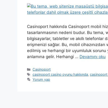
Casinoport hakkında Casinoport mobil hizm
tasarlanmasının nedeni budur. Bu tema, w
bilgisayarlar, tabletler ve akıllı telefonla
erişmenizi sağlar. Bu, mobil cihazınızdan w
edilmiş ve herhangi bir uyumluluk sorunu 
anlamına gelir. Herhangi …
Devamını oku
Kategoriler
Casinoport
Etiketler
casinoport casino oyunu hakkında
,
casinoport
Yorum yap