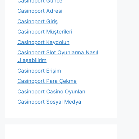
Casinoport Güncel
Casinoport Adresi
Casinoport Giriş
Casinoport Müşterileri
Casinoport Kaydolun
Casinoport Slot Oyunlarına Nasıl
Ulaşabilirim
Casinoport Erişim
Casinoport Para Çekme
Casinoport Casino Oyunları
Casinoport Sosyal Medya